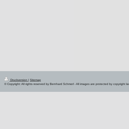
Druckversion
|
Sitemap
© Copyright: All rights reserved by Bernhard Schmerl - All images are protected by copyright l