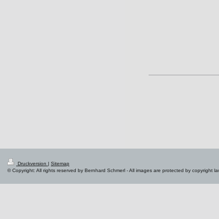
Druckversion
|
Sitemap
© Copyright: All rights reserved by Bernhard Schmerl - All images are protected by copyright l