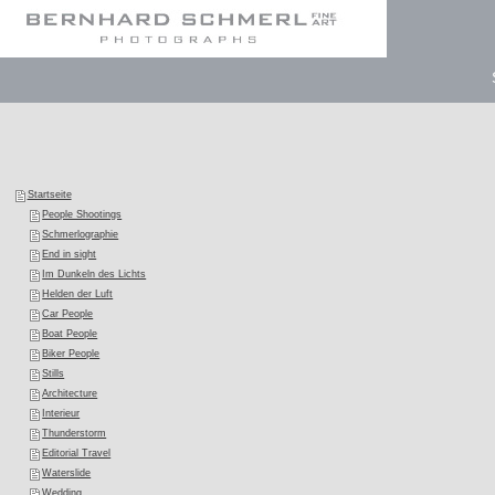
Startseite
People Shootings
Schmerlographie
End in sight
Im Dunkeln des Lichts
Helden der Luft
Car People
Boat People
Biker People
Stills
Architecture
Interieur
Thunderstorm
Editorial Travel
Waterslide
Wedding