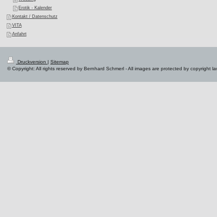
Erotik - Kalender
Kontakt / Datenschutz
VITA
Anfahrt
Druckversion
|
Sitemap
© Copyright: All rights reserved by Bernhard Schmerl - All images are protected by copyright l